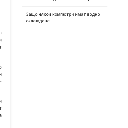
Защо някои компютри имат водно
охлаждане
с
и
т
о
и
-
и
т
а