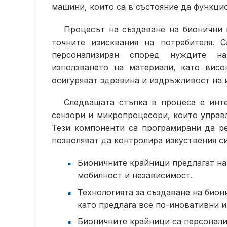
машини, които са в състояние да функцио
Процесът на създаване на бионични 
точните изисквания на потребителя. 
персонализиран според нуждите на
използването на материали, като висо
осигуряват здравина и издръжливост на 
Следващата стъпка в процеса е инте
сензори и микропроцесори, които управ
Тези компоненти са програмирани да ре
позволяват да контролира изкуствения с
Бионичните крайници предлагат на
мобилност и независимост.
Технологията за създаване на бион
като предлага все по-иновативни и
Бионичните крайници са персонали