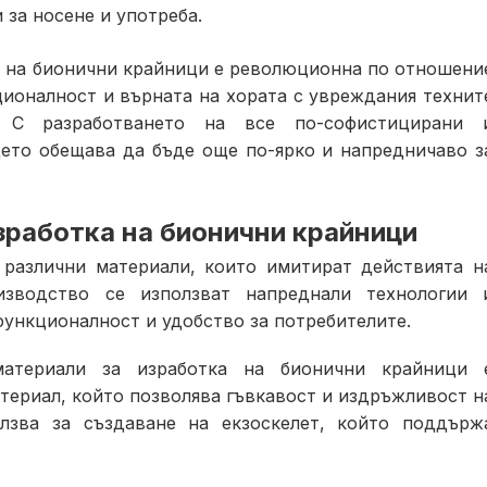
 за носене и употреба.
е на бионични крайници е революционна по отношени
ционалност и върната на хората с увреждания технит
. С разработването на все по-софистицирани 
ето обещава да бъде още по-ярко и напредничаво з
зработка на бионични крайници
 различни материали, които имитират действията н
изводство се използват напреднали технологии 
функционалност и удобство за потребителите.
материали за изработка на бионични крайници 
атериал, който позволява гъвкавост и издръжливост н
олзва за създаване на екзоскелет, който поддърж