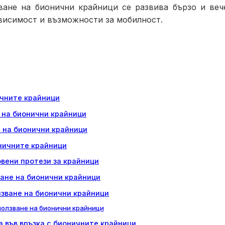
аване на бионични крайници се развива бързо и веч
ависимост и възможности за мобилност.
ичните крайници
 на бионични крайници
а на бионични крайници
ничните крайници
вени протези за крайници
ване на бионични крайници
лзване на бионични крайници
ползване на бионични крайници
 във връзка с бионичните крайници