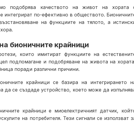
амо подобрява качеството на живот на хората 
се интегрират по-ефективно в обществото. Бионичнит
възстановяване на функциите на тялото, а истинск
хора.
на бионичните крайници
ротези, които имитират функциите на естественит
цел подпомагане и подобряване на живота на хората
айница поради различни причини.
оничните крайници се базира на интегрирането н
а да се създаде устройство, което може да изпълняв
ничните крайници е миоелектричният датчик, койт
скулите на потребителя. Тези сигнали се използват з