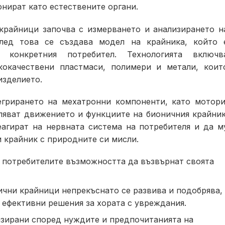
нират като естествените органи.
крайници започва с измерването и анализирането н
След това се създава модел на крайника, който 
 конкретния потребител. Технологията включв
кокачествени пластмаси, полимери и метали, коит
изделието.
грирането на мехатронни компоненти, като мотори
ляват движението и функциите на бионичния крайник
агират на нервната система на потребителя и да м
и крайник с природните си мисли.
 потребителите възможността да възвърнат своята
ични крайници непрекъснато се развива и подобрява,
 ефективни решения за хората с увреждания.
зирани според нуждите и предпочитанията на