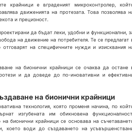
те крайници е вграденият микроконтролер, койт
равлява движенията на протезата. Това позволява н
екота и прецизност.
роектирани да бъдат леки, удобни и функционални, з
обода на движение на потребителя. Те се предлагат 
о отговарят на специфичните нужди и изисквания н
аване на бионични крайници се очаква да остане 
протези и да доведе до по-иновативни и ефективн
създаване на бионични крайници
вативна технология, която променя начина, по койт
рнат изгубената им обикновена функционалност
о на бионични крайници се основава на съчетаванет
и, което води до създаването на усъвършенстван