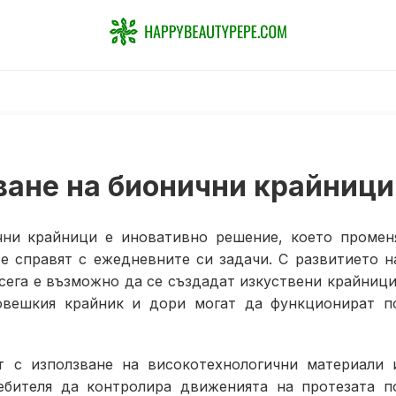
ване на бионични крайници
чни крайници е иновативно решение, което промен
е справят с ежедневните си задачи. С развитието н
ега е възможно да се създадат изкуствени крайници
овешкия крайник и дори могат да функционират п
т с използване на високотехнологични материали 
ебителя да контролира движенията на протезата п