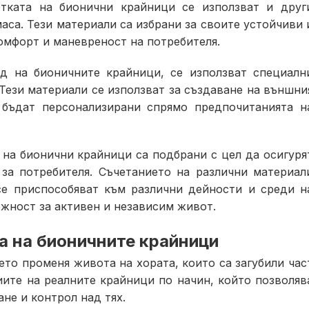
отката на бионични крайници се използват и друг
аса. Тези материали са избрани за своите устойчиви 
омфорт и маневреност на потребителя.
ед на бионичните крайници, се използват специалн
Тези материали се използват за създаване на външни
 бъдат персонализирани спрямо предпочитанията н
 на бионични крайници са подбрани с цел да осигуря
за потребителя. Съчетанието на различни материал
се приспособяват към различни дейности и среди н
ожност за активен и независим живот.
 на бионичните крайници
ето променя живота на хората, които са загубили час
иите на реалните крайници по начин, който позволяв
не и контрол над тях.