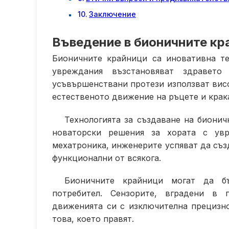
Заключение
Въведение в бионичните кр
Бионичните крайници са иновативна те
увреждания възстановяват здравето
усъвършенствани протези използват висо
естественото движение на ръцете и крак
Технологията за създаване на бионич
новаторски решения за хората с ув
мехатроника, инженерите успяват да съз
функционални от всякога.
Бионичните крайници могат да б
потребител. Сензорите, вградени в 
движенията си с изключителна прецизно
това, което правят.