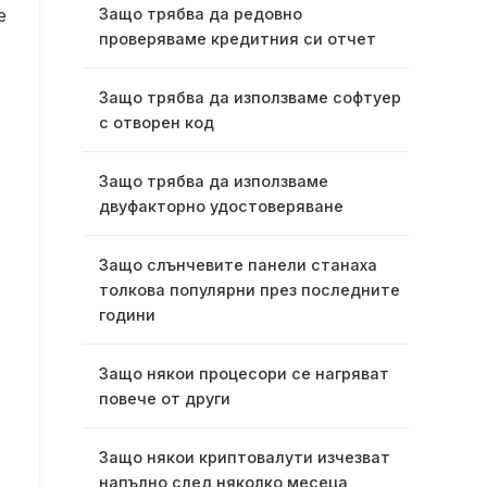
Защо трябва да редовно
е
проверяваме кредитния си отчет
Защо трябва да използваме софтуер
с отворен код
Защо трябва да използваме
двуфакторно удостоверяване
Защо слънчевите панели станаха
толкова популярни през последните
години
Защо някои процесори се нагряват
повече от други
Защо някои криптовалути изчезват
напълно след няколко месеца