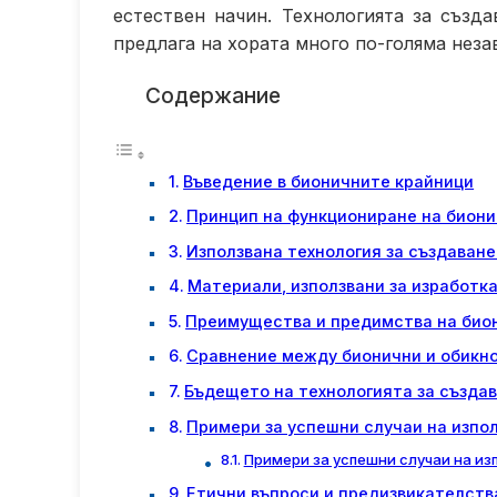
естествен начин. Технологията за създ
предлага на хората много по-голяма нез
Содержание
Въведение в бионичните крайници
Принцип на функциониране на бион
Използвана технология за създаване
Материали, използвани за изработк
Преимущества и предимства на био
Сравнение между бионични и обикно
Бъдещето на технологията за създа
Примери за успешни случаи на изпо
Примери за успешни случаи на из
Етични въпроси и предизвикателства