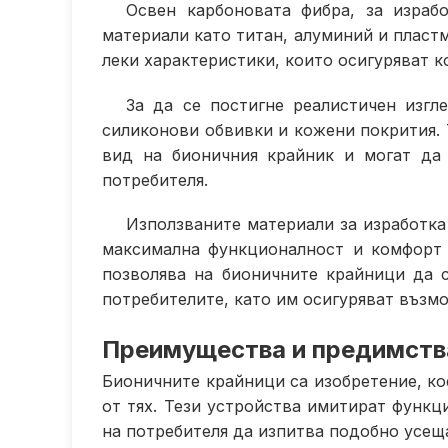
Освен карбоновата фибра, за израб
материали като титан, алуминий и пластм
леки характеристики, които осигуряват к
За да се постигне реалистичен изгл
силиконови обвивки и кожени покрития. 
вид на бионичния крайник и могат да
потребителя.
Използваните материали за изработка
максимална функционалност и комфорт 
позволява на бионичните крайници да 
потребителите, като им осигуряват възм
Преимущества и предимства
Бионичните крайници са изобретение, ко
от тях. Тези устройства имитират функц
на потребителя да изпитва подобно усеща