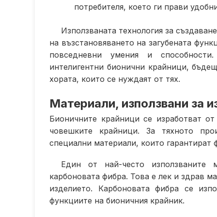
потребителя, което ги прави удобни
Използваната технология за създаван
на възстановяването на загубената функ
повседневни умения и способности
интелигентни бионични крайници, бъдещ
хората, които се нуждаят от тях.
Материали, използвани за и
Бионичните крайници се изработват от
човешките крайници. За тяхното про
специални материали, които гарантират 
Един от най-често използваните 
карбоновата фибра. Това е лек и здрав м
изделието. Карбоновата фибра се изп
функциите на бионичния крайник.