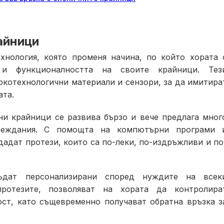
айници
хнология, която променя начина, по който хората 
 и функционалността на своите крайници. Тез
котехнологични материали и сензори, за да имитира
ата.
ни крайници се развива бързо и вече предлага мног
реждания. С помощта на компютърни програми 
дадат протези, които са по-леки, по-издръжливи и по
ъдат персонализирани според нуждите на всек
протезите, позволяват на хората да контролира
ст, като същевременно получават обратна връзка з