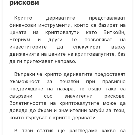
рискови
Крипто дериватите представляват
финансови инструменти, които се базират на
цената на криптовалути като Биткойн,
Етериум и други. Те позволяват на
инвеститорите да спекулират върху
движенията на цените на криптовалутите, без
да ги притежават направо.
Въпреки че крипто дериватите предоставят
възможност за печалби при правилно
предвиждане на пазара, те също така са
свързани със значителни рискове.
Волатилността на криптовалутите може да
доведе до бързи и значителни загуби за тези,
които търгуват с крипто деривати.
В тази статия ще разгледаме какво са