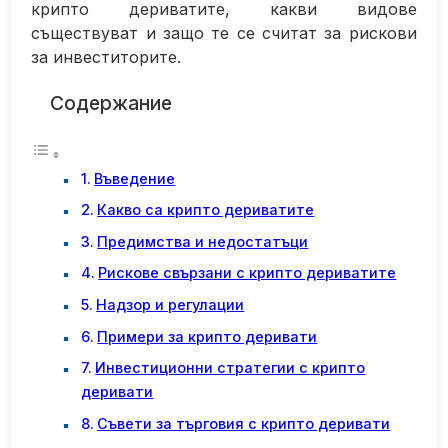
крипто дериватите, какви видове
съществуват и защо те се считат за рискови
за инвеститорите.
Содержание
Въведение
Какво са крипто дериватите
Предимства и недостатъци
Рискове свързани с крипто дериватите
Надзор и регулации
Примери за крипто деривати
Инвестиционни стратегии с крипто
деривати
Съвети за търговия с крипто деривати