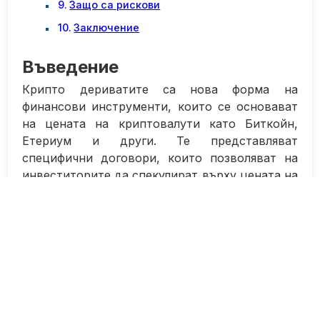
Защо са рискови
Заключение
Въведение
Крипто дериватите са нова форма на
финансови инструменти, които се основават
на цената на криптовалути като Биткойн,
Етериум и други. Те представляват
специфични договори, които позволяват на
инвеститорите да спекулират върху цената на
криптовалутата, без да притежават самата
валута.
Въпреки че криптовалутите стават все по-
популярни, крипто дериватите все още са
малко познати в инвестиционния свят. Те
представляват високо рискови инструменти,
които могат да доведат както до значителни